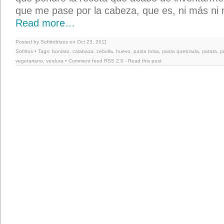
que me pase por la cabeza, que es, ni más ni
Read more…
Posted by Sofritoblues on Oct 23, 2011
Sofritos
• Tags:
boniato
,
calabaza
,
cebolla
,
huevo
,
pasta brisa
,
pasta quebrada
,
patata
,
p
vegetariano
,
verdura
• Comment feed
RSS 2.0
-
Read this post