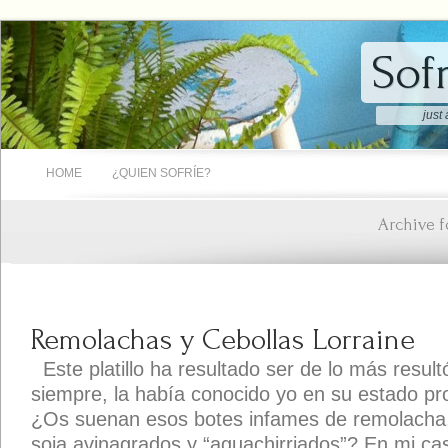
Sof
just
HOME
¿QUIEN SOFRÍE?
Archive 
Remolachas y Cebollas Lorraine
Este platillo ha resultado ser de lo más resul
siempre, la había conocido yo en su estado pro
¿Os suenan esos botes infames de remolacha,
soja avinagrados y “aguachirriados”? En mi cas