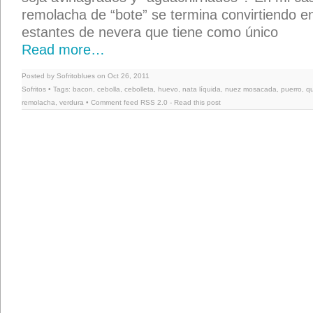
remolacha de “bote” se termina convirtiendo en
estantes de nevera que tiene como único
Read more…
Posted by Sofritoblues on Oct 26, 2011
Sofritos
• Tags:
bacon
,
cebolla
,
cebolleta
,
huevo
,
nata líquida
,
nuez mosacada
,
puerro
,
q
remolacha
,
verdura
• Comment feed
RSS 2.0
-
Read this post